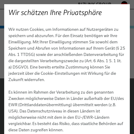
BIZLINK GROUP
Wir schätzen Ihre Privatsphäre
MARINE
Wir nutzen Cookies, um Informationen auf Nutzergeräten zu
− ENGINEERED SOLUTIONS
Produkte & Dienstleistungen
speichern und abzurufen. Für den Einsatz benötigen wir Ihre
Marine
Anwendungen
Ziviler Schiffbau
FABRIKAUTOMATION & MASCHINENBAU
Einwilligung. Mit Ihrer Einwilligung stimmen Sie sowohl dem
Anwendungen
Schiffskabel
GESUNDHEITSWESEN
Speichern und Abrufen von Informationen auf Ihrem Gerät (§ 25
MOBILITÄT
Abs. 1 TTDSG) sowie der anschließenden Datenverarbeitung für
Ziviler Schiffbau
Ziviler Schiffbau
Schiffskabelsysteme
BizLink SeaLine® Kabel für kritische Infrastrukturen
die dargestellten Verarbeitungszwecke zu (Art. 6 Abs. 1 S. 1 lit.
HALBLEITERTECHNIK
a) DSGVO). Eine bereits erteilte Zustimmung können Sie
Dienstleistungen
Militärischer Schiffbau
BizLink SeaLine® Ex-Kabel
Kabelsystem zur Kontrolle von Schiffsmotoren
TELECOM & NETWORKING
jederzeit über die Cookie-Einstellungen mit Wirkung für die
SILICONE CABLE SOLUTIONS
Zukunft widerrufen.
Meerestechnik & Seismik
BizLink SeaLine® Buskabel
Tauchleitungssystem
Logistik
Es können im Rahmen der Verarbeitung zu den genannten
Offshore
BizLink SeaLine® BWTS Kabel
Feuerbeständige Kabelsysteme PH 180
Forschung & Entwicklung
Zwecken möglicherweise Daten in Länder außerhalb der EU/des
EWR (Drittlanddatenübermittlung) übermittelt werden (z.B.
Terminals
BizLink SeaLine® Ethernet (category) Kabel
Spiralkabelsystem
Zertifizierungen
USA). Das Datenschutzniveau in diesen Ländern ist
Tunnelanwendungen
BizLink SeaLine® CCTV Kamerakabel
möglicherweise nicht mit dem in den EU-/EWR-Ländern
vergleichbar. Es besteht das Risiko, dass staatliche Behörden auf
BizLink SeaLine® Koaxialkabel
diese Daten zugreifen können.
Vertriebsnetz