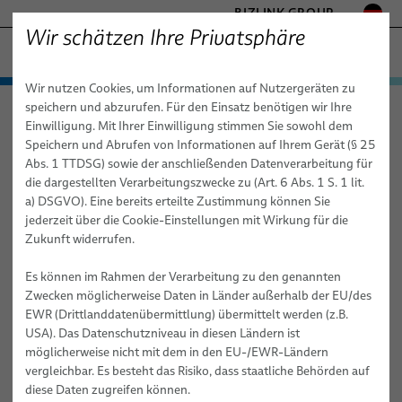
BIZLINK GROUP
Wir schätzen Ihre Privatsphäre
MARINE
Wir nutzen Cookies, um Informationen auf Nutzergeräten zu
− ENGINEERED SOLUTIONS
Produkte & Dienstleistungen
speichern und abzurufen. Für den Einsatz benötigen wir Ihre
Marine
Produkte & Dienstleistungen
Schiffskabel
FABRIKAUTOMATION & MASCHINENBAU
Einwilligung. Mit Ihrer Einwilligung stimmen Sie sowohl dem
BizLink SeaLine® Temp 145
Schiffskabel
GESUNDHEITSWESEN
Speichern und Abrufen von Informationen auf Ihrem Gerät (§ 25
MOBILITÄT
Abs. 1 TTDSG) sowie der anschließenden Datenverarbeitung für
BizLink SeaLine® Kabel für kritische Infrastrukturen
BizLink SeaLine® Temp 145
die dargestellten Verarbeitungszwecke zu (Art. 6 Abs. 1 S. 1 lit.
HALBLEITERTECHNIK
a) DSGVO). Eine bereits erteilte Zustimmung können Sie
BizLink SeaLine® Ex-Kabel
TELECOM & NETWORKING
jederzeit über die Cookie-Einstellungen mit Wirkung für die
SILICONE CABLE SOLUTIONS
Zukunft widerrufen.
BizLink SeaLine® Buskabel
Es können im Rahmen der Verarbeitung zu den genannten
BizLink SeaLine® BWTS Kabel
Zwecken möglicherweise Daten in Länder außerhalb der EU/des
EWR (Drittlanddatenübermittlung) übermittelt werden (z.B.
BizLink SeaLine® Ethernet (category) Kabel
USA). Das Datenschutzniveau in diesen Ländern ist
BizLink SeaLine® CCTV Kamerakabel
möglicherweise nicht mit dem in den EU-/EWR-Ländern
vergleichbar. Es besteht das Risiko, dass staatliche Behörden auf
BizLink SeaLine® Koaxialkabel
diese Daten zugreifen können.