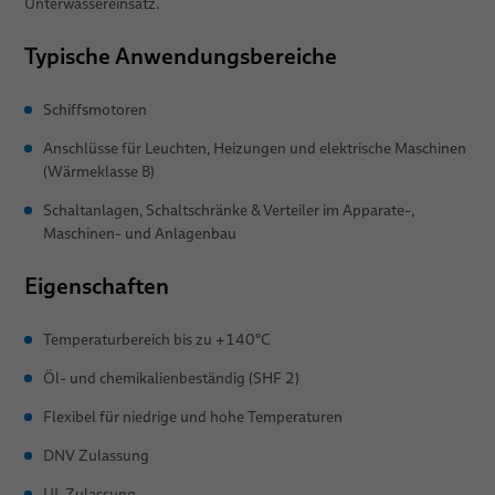
Unterwassereinsatz.
Spiralkabelsystem
Typische Anwendungsbereiche
Dienstleistungen
Schiffsmotoren
Logistik
Anschlüsse für Leuchten, Heizungen und elektrische Maschinen
Forschung & Entwicklung
(Wärmeklasse B)
Zertifizierungen
Schaltanlagen, Schaltschränke & Verteiler im Apparate-,
Maschinen- und Anlagenbau
Anwendungen
Eigenschaften
Vertriebsnetz
Ziviler Schiffbau
Temperaturbereich bis zu +140°C
News
Militärischer Schiffbau
Öl- und chemikalienbeständig (SHF 2)
Publikationen
Meerestechnik & Seismik
Flexibel für niedrige und hohe Temperaturen
Über uns
Offshore
DNV Zulassung
Terminals
Qualität
UL Zulassung