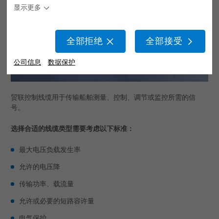
显示更多
BizLink SeaLine® 控制线缆
BizLink SeaLine® 光缆
全部拒绝
全部接受
BizLink SeaLine® 高温线缆
公司信息
数据保护
BizLink SeaLine® Heat 145
BizLink SeaLine® 水下线缆
贸联控制线缆用于传输船舶测量、控制、调节或监控所需的信
号。
线缆系统
选择合适的线缆类型需要考虑以下标准：
用于发动机控制的线缆系统
最大电压负载发生率
涂层线缆系统
允许的电压降
耐火线缆系统 PH 180
传输功率、载流量
卷绕式线缆系统
允许或必要的短路容许量
服务
电气保护