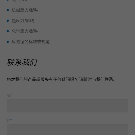
物流
机械应力/影响
研发
热应力/影响
化学应力/影响
特殊认证和测试
应遵循的标准或规范
应用领域
联系我们
销售网络
商船
新闻
海洋学和地震系统
您对我们的产品或服务有任何疑问吗？ 请随时与我们联系。
出版物
海上
名
*
关于我们
码头
隧道应用
质量
姓
*
技术
环境