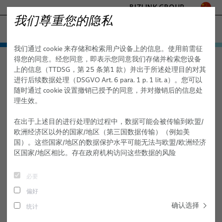
BIZLINK GROUP
我们尊重您的隐私
海事
我们通过 cookie 来存储和检索用户设备上的信息。使用前需征
工厂自动化与机械
产品与服务
得您的同意。经您同意，即表示您同意我们存储并检索您设备
海事
产品与服务
海事线缆
BizLink SeaLine® 控制线缆
医疗
上的信息（TTDSG，第 25 条第1 款）并出于所述处理目的对其
海事线缆
交通
进行后续数据处理（DSGVO Art. 6 para. 1 p. 1 lit. a）。您可以
半导体技术
随时通过 cookie 设置撤销已授予的同意，并对撤销后的信息处
BizLink SeaLine® 控制线缆
BizLink SeaLine® 防爆电缆
理生效。
通讯与网络
BizLink SeaLine® 总线线缆
- ENGINEERED SOLUTIONS
在出于上述目的进行处理的过程中，数据可能会被传输到欧盟/
SILICONE CABLE SOLUTIONS
欧洲经济区以外的国家/地区（第三国数据传输）（例如美
BizLink SeaLine® BWTS 线缆
国）。这些国家/地区的数据保护水平可能无法与欧盟/欧洲经济
区国家/地区相比。存在政府机构访问这些数据的风险
BizLink SeaLine® 以太网线缆
BizLink SeaLine® 耐火线缆
必要
偏好
BizLink SeaLine® 闭路电视摄像机线缆
确认选择
统计
BizLink SeaLine® 同轴线缆