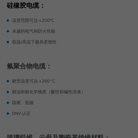
硅橡胶电缆：
物流
温度范围可达 +200°C
研发
卓越的电气和防火性能
特殊认证和测试
低温/高温下极具柔韧性
应用领域
销售网络
商船
氟聚合物电缆：
新闻
海洋学和地震系统
耐受温度可达 +260 °C
出版物
海上
耐油和耐化学物质（酸性和碱性溶液）
关于我们
码头
阻燃、低烟
隧道应用
质量
DNV 认证
技术
环境
玻璃纤维、云母及陶瓷基绝缘材料：