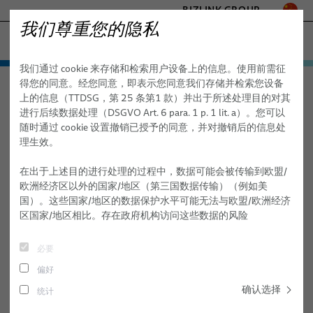
BIZLINK GROUP
我们尊重您的隐私
海事
我们通过 cookie 来存储和检索用户设备上的信息。使用前需征
工厂自动化与机械
产品与服务
得您的同意。经您同意，即表示您同意我们存储并检索您设备
海事
产品与服务
海事线缆
BizLink SeaLine® 高温线缆
医疗
上的信息（TTDSG，第 25 条第1 款）并出于所述处理目的对其
海事线缆
交通
进行后续数据处理（DSGVO Art. 6 para. 1 p. 1 lit. a）。您可以
半导体技术
随时通过 cookie 设置撤销已授予的同意，并对撤销后的信息处
BizLink SeaLine® 高温线缆
BizLink SeaLine® 防爆电缆
理生效。
通讯与网络
BizLink SeaLine® 总线线缆
- ENGINEERED SOLUTIONS
在出于上述目的进行处理的过程中，数据可能会被传输到欧盟/
SILICONE CABLE SOLUTIONS
欧洲经济区以外的国家/地区（第三国数据传输）（例如美
BizLink SeaLine® BWTS 线缆
国）。这些国家/地区的数据保护水平可能无法与欧盟/欧洲经济
区国家/地区相比。存在政府机构访问这些数据的风险
BizLink SeaLine® 以太网线缆
BizLink SeaLine® 耐火线缆
必要
偏好
BizLink SeaLine® 闭路电视摄像机线缆
确认选择
统计
BizLink SeaLine® 同轴线缆