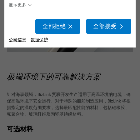
显示更多
BizLink SeaLine® 控制线缆
BizLink SeaLine® 光缆
全部拒绝
全部接受
BizLink SeaLine® 高温线缆
公司信息
数据保护
BizLink SeaLine® Heat 145
BizLink SeaLine® 水下线缆
线缆系统
极端环境下的可靠解决方案
用于发动机控制的线缆系统
针对海事领域，BizLink 贸联开发生产适用于高温环境的电缆，确
涂层线缆系统
保高温环境下安全运行。对于特殊的船舶制造应用，BizLink 将根
据指定的温度范围要求，选择最匹配性能的材料，包括硅橡胶、
耐火线缆系统 PH 180
氟聚合物、玻璃纤维及陶瓷基绝缘材料。
卷绕式线缆系统
可选材料
服务