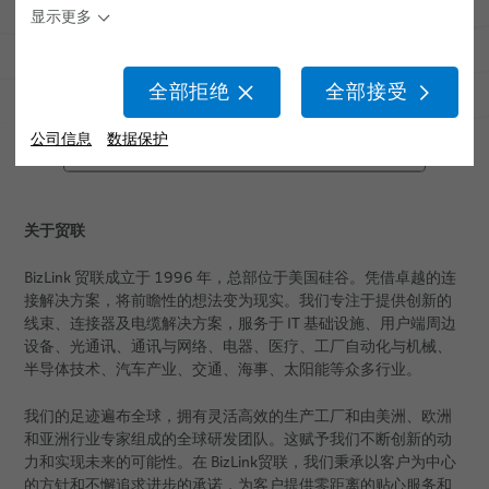
显示更多
出版物
BizLink SeaLine® 控制线缆
职业生涯
BizLink SeaLine® 光缆
全部拒绝
全部接受
活动
BizLink SeaLine® 高温线缆
公司信息
数据保护
质量
环境与能源
技术
活动
地点
BizLink SeaLine® Heat 145
BizLink SeaLine® 水下线缆
关于贸联
BizLink 贸联成立于 1996 年，总部位于美国硅谷。凭借卓越的连
接解决方案，将前瞻性的想法变为现实。我们专注于提供创新的
线束、连接器及电缆解决方案，服务于 IT 基础设施、用户端周边
设备、光通讯、通讯与网络、电器、医疗、工厂自动化与机械、
半导体技术、汽车产业、交通、海事、太阳能等众多行业。
我们的足迹遍布全球，拥有灵活高效的生产工厂和由美洲、欧洲
和亚洲行业专家组成的全球研发团队。这赋予我们不断创新的动
力和实现未来的可能性。在 BizLink贸联，我们秉承以客户为中心
的方针和不懈追求进步的承诺，为客户提供零距离的贴心服务和