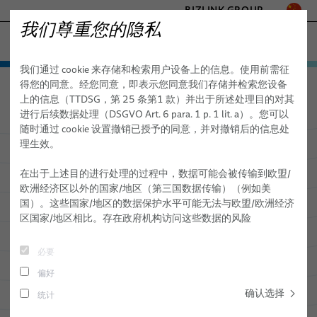
BIZLINK GROUP
我们尊重您的隐私
海事
我们通过 cookie 来存储和检索用户设备上的信息。使用前需征
工厂自动化与机械
产品与服务
得您的同意。经您同意，即表示您同意我们存储并检索您设备
海事
关于我们
医疗
上的信息（TTDSG，第 25 条第1 款）并出于所述处理目的对其
应用领域
海事线缆
交通
进行后续数据处理（DSGVO Art. 6 para. 1 p. 1 lit. a）。您可以
半导体技术
随时通过 cookie 设置撤销已授予的同意，并对撤销后的信息处
销售网络
线缆系统
商船
BizLink SeaLine® 防爆电缆
理生效。
通讯与网络
贸联——
海事应用线缆解决方案
新闻
服务
海洋学和地震系统
BizLink SeaLine® 总线线缆
用于发动机控制的线缆系统
- ENGINEERED SOLUTIONS
在出于上述目的进行处理的过程中，数据可能会被传输到欧盟/
的合作伙伴
SILICONE CABLE SOLUTIONS
欧洲经济区以外的国家/地区（第三国数据传输）（例如美
出版物
海上
BizLink SeaLine® BWTS 线缆
涂层线缆系统
物流
国）。这些国家/地区的数据保护水平可能无法与欧盟/欧洲经济
区国家/地区相比。存在政府机构访问这些数据的风险
关于我们
码头
BizLink SeaLine® 以太网线缆
耐火线缆系统 PH 180
研发
隧道应用
质量
BizLink SeaLine® 耐火线缆
卷绕式线缆系统
特殊认证和测试
必要
偏好
技术
BizLink SeaLine® 闭路电视摄像机线缆
确认选择
统计
环境
BizLink SeaLine® 同轴线缆